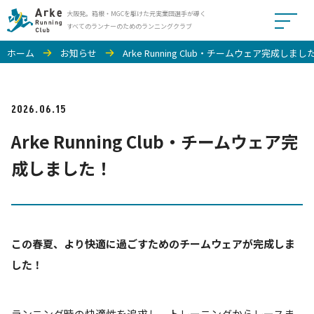
大阪発。箱根・MGCを駆けた元実業団選手が導く
すべてのランナーのためのランニングクラブ
ホーム
お知らせ
Arke Running Club・チームウェア完成しまし
一般の部
中学生の部
小学生の部
料金
お問い合わせ・体験申込はこち
ら
スタッフ紹介
イベント情報
活動レポート
お知らせ
2026.06.15
よくある質問
Arke Running Club・チームウェア完
成しました！
この春夏、より快適に過ごすためのチームウェアが完成しま
した！
ランニング時の快適性を追求し、トレーニングからレースま